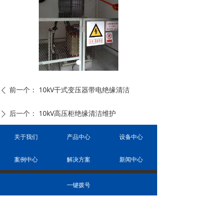
前一个：
10kV干式变压器带电绝缘清洁
ꄴ
后一个：
10kV高压柜绝缘清洁维护
ꄲ
关于我们
产品中心
设备中心
案例中心
解决方案
新闻中心
一键拨号
广州高奇电力工程有限公司
（ 陈根增 ）
18620154366
商务/微信：