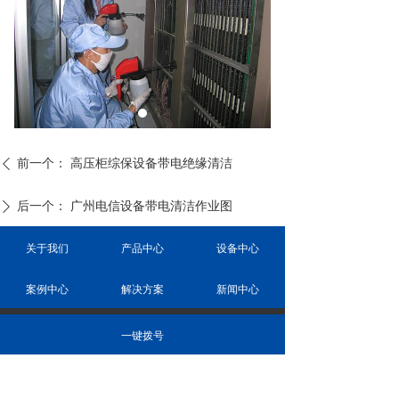
前一个：
高压柜综保设备带电绝缘清洁
ꄴ
后一个：
广州电信设备带电清洁作业图
ꄲ
关于我们
产品中心
设备中心
案例中心
解决方案
新闻中心
一键拨号
广州高奇电力工程有限公司
（ 陈根增 ）
18620154366
商务/微信：